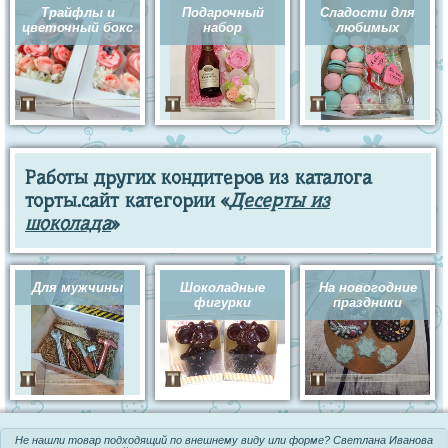
Трайфлы и
Подарочный
Сладости для
цветочный бокс
набор
любимых
Работы других кондитеров из каталога
торты.сайт категории «
Десерты из
шоколада
»
Для мужчины
Шоколадные
На новогодние
фигурки
праздники
Не нашли товар подходящий по внешнему виду или форме? Светлана Иванова