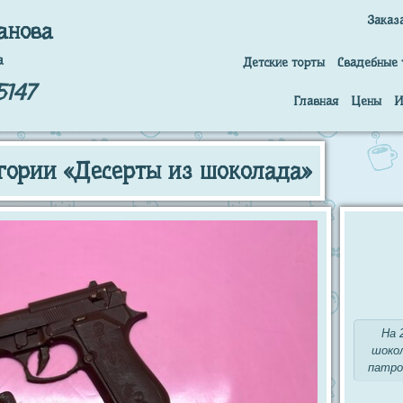
Заказ
анова
а
Детские торты
Свадебные 
5147
Главная
Цены
И
гории «Десерты из шоколада»
На 
шокол
патро