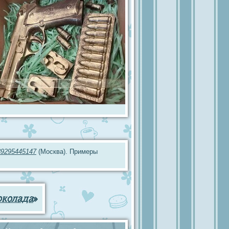
89295445147
(Москва). Примеры
околада
»