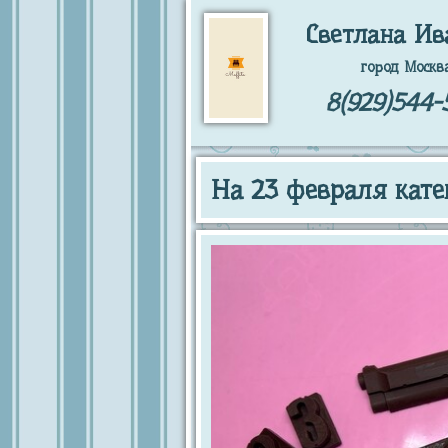
Светлана Ив
город Москв
8(929)544-
На 23 февраля кате