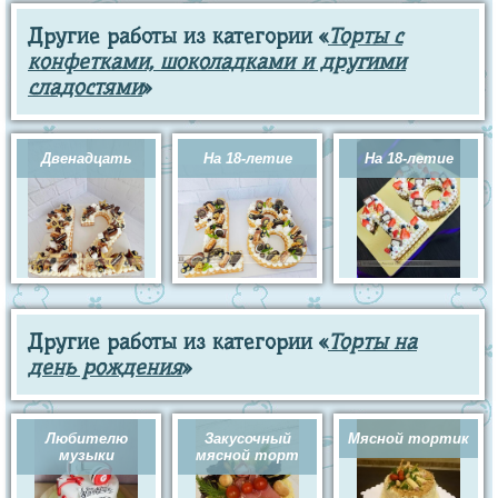
Другие работы из категории «
Торты с
конфетками, шоколадками и другими
сладостями
»
Двенадцать
На 18-летие
На 18-летие
Другие работы из категории «
Торты на
день рождения
»
Любителю
Закусочный
Мясной тортик
музыки
мясной торт