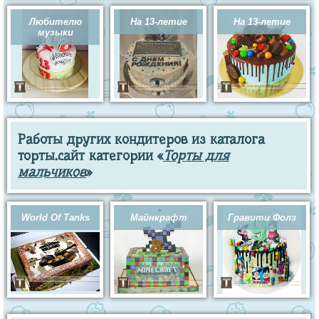
Любителю
На 13-летие
На 13-летие
музыки
Работы других кондитеров из каталога
торты.сайт категории «
Торты для
мальчиков
»
World Of Tanks
Майнкрафт
Гравити Фолз