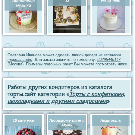
Любителю
13
На 13 лет
музыки
Светлана Иванова может сделать любой десерт из
каталога
торты.сайт
. Для заказа звоните по телефону:
89295445147
(Москва). Примеры подобных работ Вы можете посмотреть ниже
Работы других кондитеров из каталога
торты.сайт категории «
Торты с конфетками,
шоколадками и другими сладостями
»
18 мне уже
Любимому папе и
Нежность
мужу