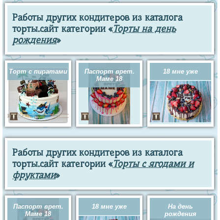
Работы других кондитеров из каталога
торты.сайт категории «
Торты на день
рождения
»
Торт с пиратами
Паспорт врет.
18 мне уже
Маме 18
Работы других кондитеров из каталога
торты.сайт категории «
Торты с ягодами и
фруктами
»
Паспорт врет.
18 мне уже
На день
Маме 18
рождения