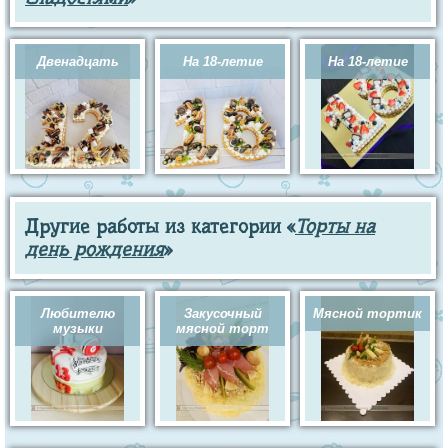
Двенадцать
На 18-летие
На 18-летие
Другие работы из категории «
Торты на
день рождения
»
Любителю
Закусочный
Мясной тортик
музыки
мясной торт