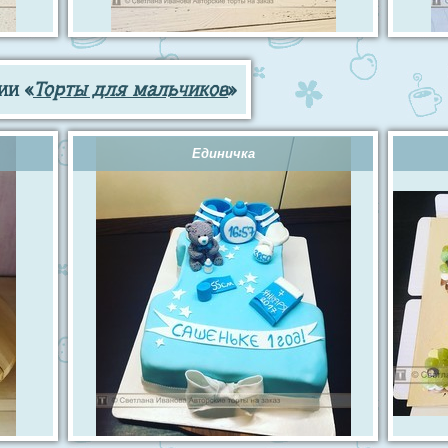
ии «
Торты для мальчиков
»
Единичка