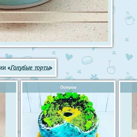
ии «
Голубые торты
»
Остров