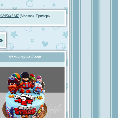
89295445147
(Москва). Примеры
ы
»
Мальчику на 9 лет