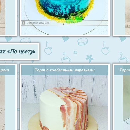
ии «
По цвету
»
ощами
Торт с колбасными нарезками
Торт