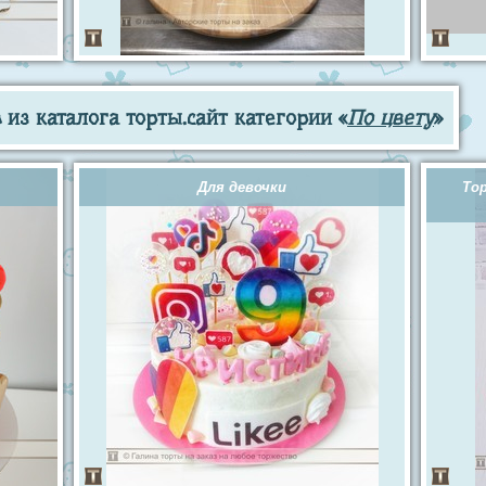
из каталога торты.сайт категории «
По цвету
»
Для девочки
То