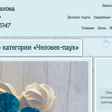
Заказ
анова
а
Детские торты
Свадебные 
5147
Главная
Цены
И
» категории «Человек-паук»
Одн
оттенк
разноц