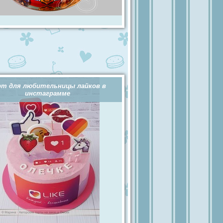
рт для любительницы лайков в
инстаграмме