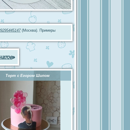
89295445147
(Москва). Примеры
натов
»
Торт с Егором Шипом