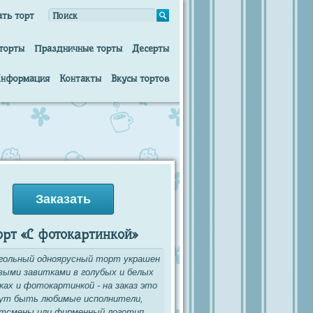
ать торт
торты
Праздничные торты
Десерты
нформация
Контакты
Вкусы тортов
Заказать
орт «С фотокартинкой»
гольный одноярусный торт украшен
выми завитками в голубых и белых
ах и фотокартинкой - на заказ это
ут быть любимые исполнители,
тсмены или фирменный логотип.