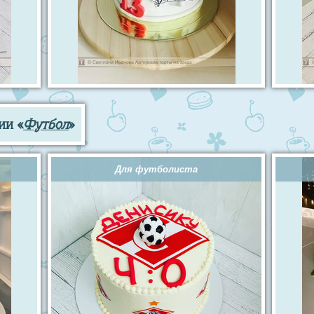
ии «
Футбол
»
Для футболиста