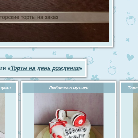
ии «
Торты на день рождения
»
ощами
Любителю музыки
Торт