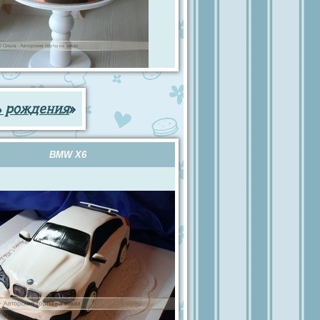
ь рождения
»
BMW X6