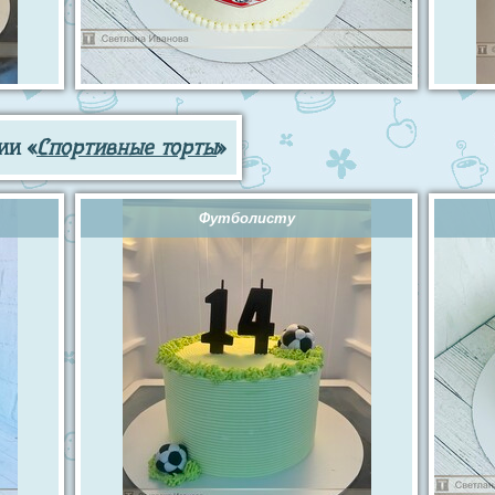
ии «
Спортивные торты
»
Футболисту