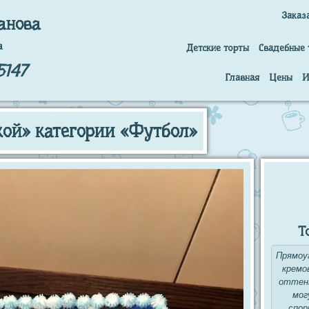
Заказ
анова
а
Детские торты
Свадебные 
5147
Главная
Цены
И
кой» категории «Футбол»
Т
Прямоу
кремо
оттенк
мог
спор