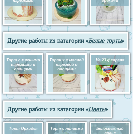
нарезками
орехами
Другие работы из категории «
Белые торты
»
Торт с мясными
Тортик с мясной
На 23 февраля
нарезками и
нарезкой и
овощами
овощами
Другие работы из категории «
Цветы
»
Торт Орхидея
Торт с лилиями
Белоснежный
вальс