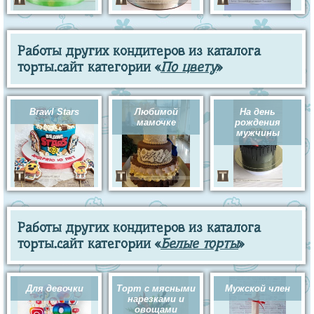
Работы других кондитеров из каталога
торты.сайт категории «
По цвету
»
Brawl Stars
Любимой
На день
мамочке
рождения
мужчины
Работы других кондитеров из каталога
торты.сайт категории «
Белые торты
»
Для девочки
Торт с мясными
Мужской член
нарезками и
овощами