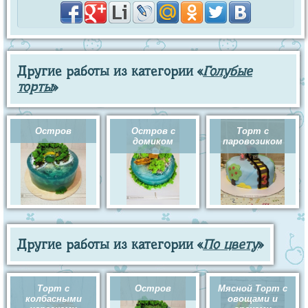
Другие работы из категории «
Голубые
торты
»
Остров
Остров с
Торт с
домиком
паровозиком
Другие работы из категории «
По цвету
»
Торт с
Остров
Мясной Торт с
колбасными
овощами и