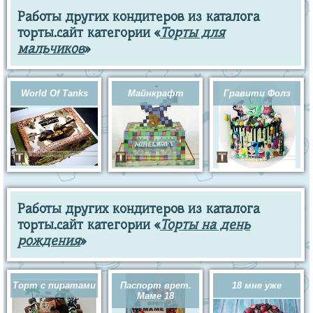
Работы других кондитеров из каталога
торты.сайт категории «
Торты для
мальчиков
»
World Of Tanks
Майнкрафт
Гравити Фолз
Работы других кондитеров из каталога
торты.сайт категории «
Торты на день
рождения
»
Торт с пиратами
Паспорт врет.
18 мне уже
Маме 18