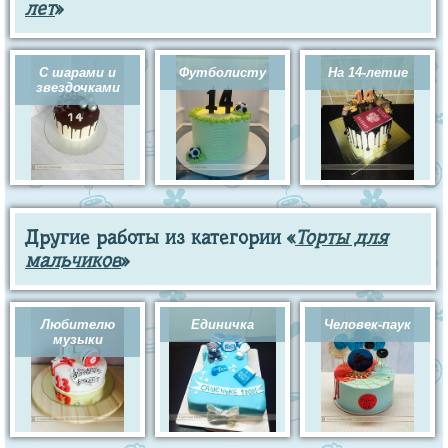
лет
»
С шарами и
Футболисту
На 14-летие
звездочками
Другие работы из категории «
Торты для
мальчиков
»
Любителю
Единичка
Человек-паук
музыки