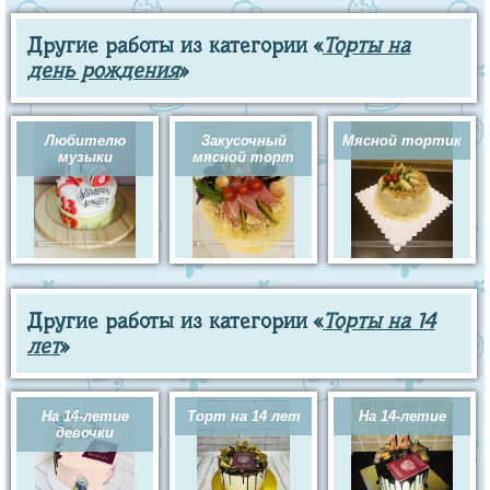
Другие работы из категории «
Торты на
день рождения
»
Любителю
Закусочный
Мясной тортик
музыки
мясной торт
Другие работы из категории «
Торты на 14
лет
»
На 14-летие
Торт на 14 лет
На 14-летие
девочки