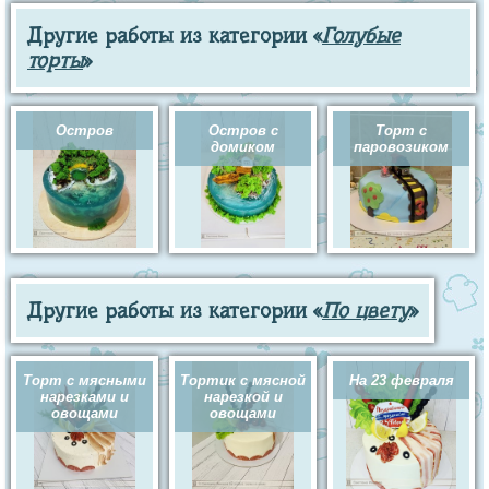
Другие работы из категории «
Голубые
торты
»
Остров
Остров с
Торт с
домиком
паровозиком
Другие работы из категории «
По цвету
»
Торт с мясными
Тортик с мясной
На 23 февраля
нарезками и
нарезкой и
овощами
овощами