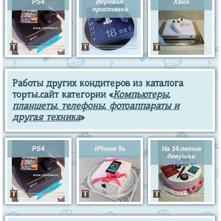
PS4
Игровая
Xbox
приставка
Работы других кондитеров из каталога
торты.сайт категории «
Компьютеры,
планшеты, телефоны, фотоаппараты и
другая техника
»
PS4
iPhone 5s
На 14-летие
девушки