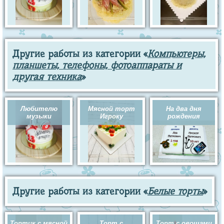
Другие работы из категории «
Компьютеры,
планшеты, телефоны, фотоаппараты и
другая техника
»
Любителю
Мясной торт
На два дня
музыки
Игроку
рождения
Другие работы из категории «
Белые торты
»
Тортик с мясной
Торт с
Торт с овощами