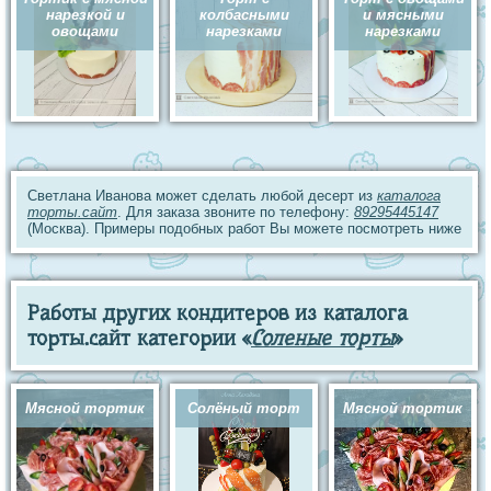
нарезкой и
колбасными
и мясными
овощами
нарезками
нарезками
Светлана Иванова может сделать любой десерт из
каталога
торты.сайт
. Для заказа звоните по телефону:
89295445147
(Москва). Примеры подобных работ Вы можете посмотреть ниже
Работы других кондитеров из каталога
торты.сайт категории «
Соленые торты
»
Мясной тортик
Солёный торт
Мясной тортик