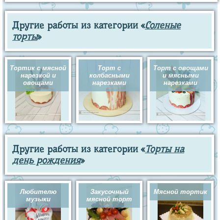
Другие работы из категории «
Соленые
торты
»
Тортик с мясной
Торт с
Торт с овощами
нарезкой и
колбасными
и мясными
овощами
нарезками
нарезками
Другие работы из категории «
Торты на
день рождения
»
Любителю
Закусочный
Мясной тортик
музыки
мясной торт