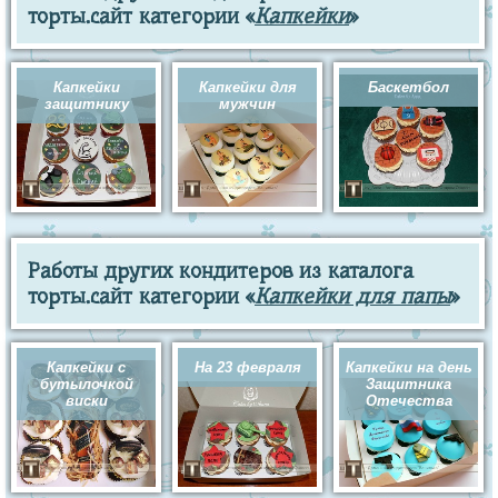
торты.сайт категории «
Капкейки
»
Капкейки
Капкейки для
Баскетбол
защитнику
мужчин
Работы других кондитеров из каталога
торты.сайт категории «
Капкейки для папы
»
Капкейки с
На 23 февраля
Капкейки на день
бутылочкой
Защитника
виски
Отечества