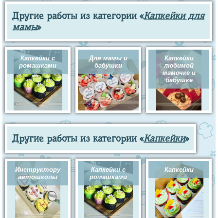
Другие работы из категории «
Капкейки для
мамы
»
Капкейки с
Для мамы и
Капкейки
ромашками
бабушки
любимой
мамочке и
бабушке
Другие работы из категории «
Капкейки
»
Инструктору
Капкейки с
Капкейки
автошколы
ромашками