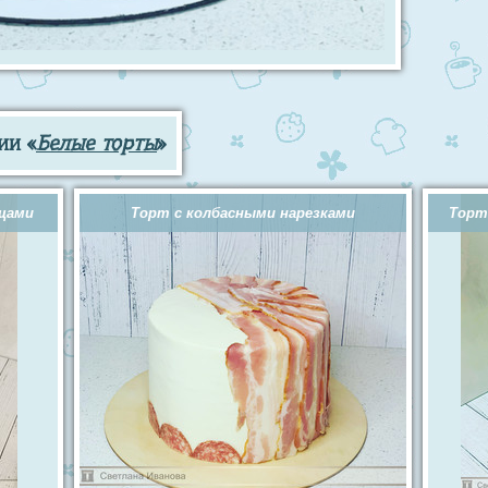
ии «
Белые торты
»
ощами
Торт с колбасными нарезками
Торт