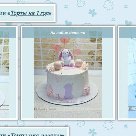
ии «
Торты на 1 год
»
На годик девочки
ии «
Торты для девочек
»