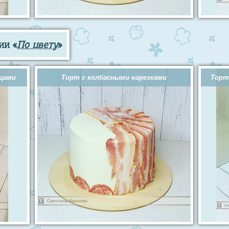
ии «
По цвету
»
ощами
Торт с колбасными нарезками
Торт