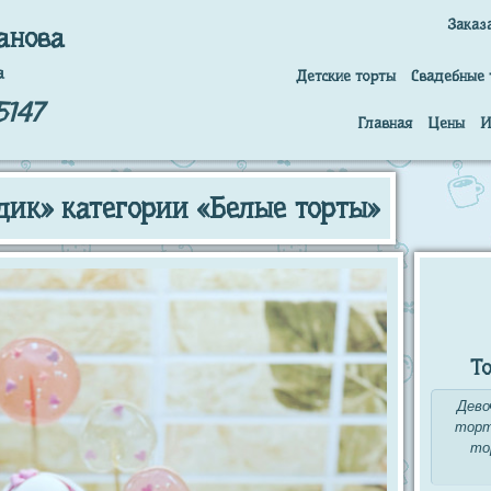
Заказ
анова
а
Детские торты
Свадебные 
5147
Главная
Цены
И
дик» категории «Белые торты»
То
Дево
торт
то