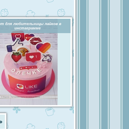
рт для любительницы лайков в
инстаграмме
»