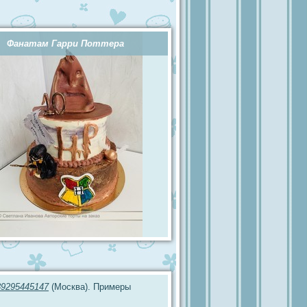
Фанатам Гарри Поттера
89295445147
(Москва). Примеры