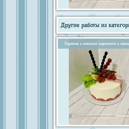
Другие работы из категор
Тортик с мясной нарезкой и ов