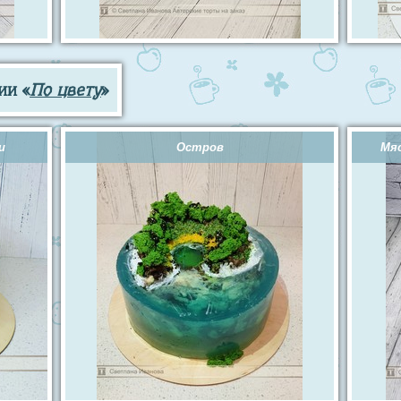
ии «
По цвету
»
и
Остров
Мяс