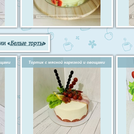
ии «
Белые торты
»
ощами
Тортик с мясной нарезкой и овощами