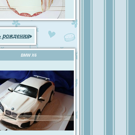
ь рождения
»
BMW X6