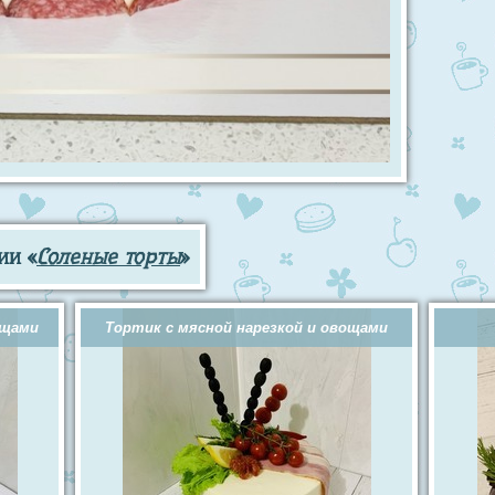
ии «
Соленые торты
»
ощами
Тортик с мясной нарезкой и овощами