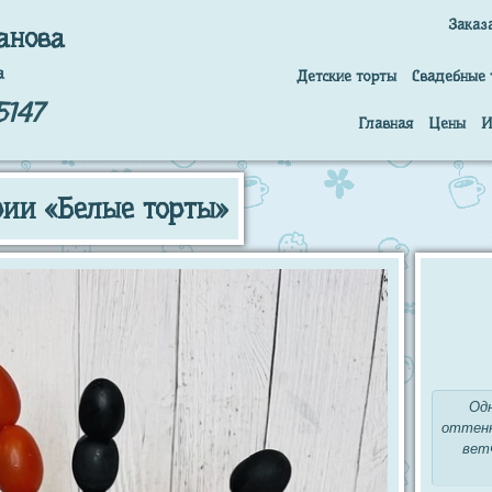
Заказ
анова
а
Детские торты
Свадебные 
5147
Главная
Цены
И
рии «Белые торты»
Од
оттенк
вет