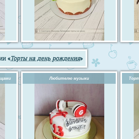
ии «
Торты на день рождения
»
ощами
Любителю музыки
Торт