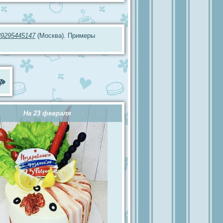
89295445147
(Москва). Примеры
ы
»
На 23 февраля