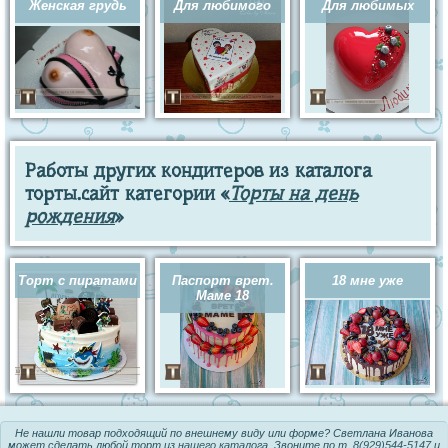
Женская грудь
Для любимого
Для любимых
Работы других кондитеров из каталога
торты.сайт категории «
Торты на день
рождения
»
Торт с пиратами
Паспорт врет.
18 мне уже
Маме 18
Не нашли товар подходящий по внешнему виду или форме? Светлана Иванова
может сделать любой торт из
нашего каталога
. Звоните по т.
8(929)544-5147
и