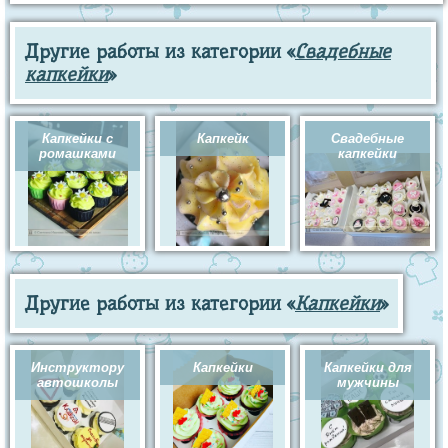
Другие работы из категории «
Свадебные
капкейки
»
Капкейки с
Капкейк
Свадебные
ромашками
капкейки
Другие работы из категории «
Капкейки
»
Инструктору
Капкейки
Капкейки для
автошколы
мужчины