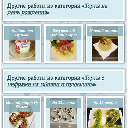
Другие работы из категории «
Торты на
день рождения
»
Любителю
Закусочный
Мясной тортик
музыки
мясной торт
Другие работы из категории «
Торты с
цифрами на юбилеи и годовщины
»
Мясной торт На
На 33-летие
На 12-летие
50 лет