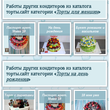
Работы других кондитеров из каталога
торты.сайт категории «
Торты для женщин
»
Паспорт врет.
На день
Букет ромашек и
Маме 18
рождения
васильков
Работы других кондитеров из каталога
торты.сайт категории «
Торты на день
рождения
»
Торт с пиратами
Паспорт врет.
18 мне уже
Маме 18