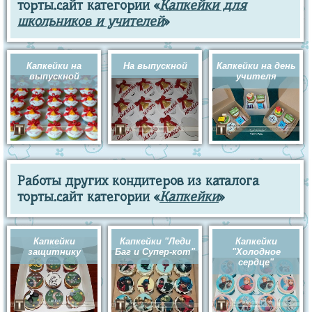
торты.сайт категории «
Капкейки для
школьников и учителей
»
Капкейки на
На выпускной
Капкейки на день
выпускной
учителя
Работы других кондитеров из каталога
торты.сайт категории «
Капкейки
»
Капкейки
Капкейки "Леди
Капкейки
защитнику
Баг и Супер-кот"
"Холодное
сердце"