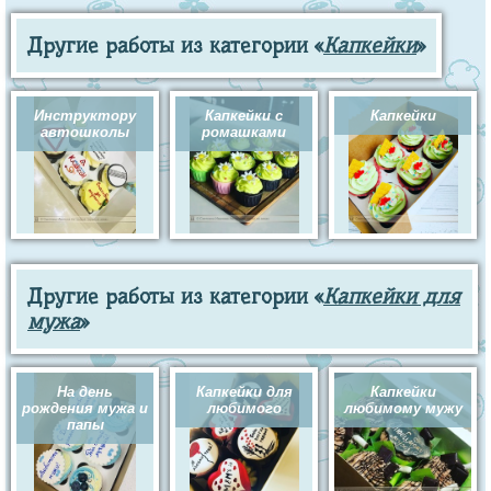
Другие работы из категории «
Капкейки
»
Инструктору
Капкейки с
Капкейки
автошколы
ромашками
Другие работы из категории «
Капкейки для
мужа
»
На день
Капкейки для
Капкейки
рождения мужа и
любимого
любимому мужу
папы