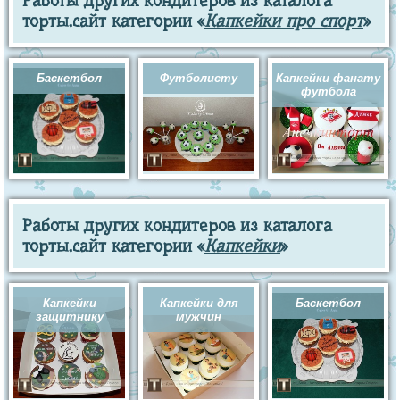
Работы других кондитеров из каталога
торты.сайт категории «
Капкейки про спорт
»
Баскетбол
Футболисту
Капкейки фанату
футбола
Работы других кондитеров из каталога
торты.сайт категории «
Капкейки
»
Капкейки
Капкейки для
Баскетбол
защитнику
мужчин