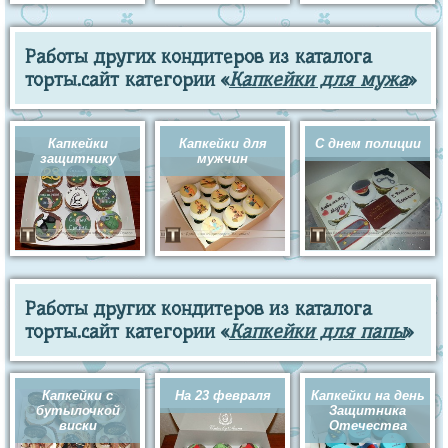
Работы других кондитеров из каталога
торты.сайт категории «
Капкейки для мужа
»
Капкейки
Капкейки для
С днем полиции
защитнику
мужчин
Работы других кондитеров из каталога
торты.сайт категории «
Капкейки для папы
»
Капкейки с
На 23 февраля
Капкейки на день
бутылочкой
Защитника
виски
Отечества