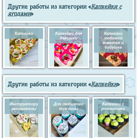
Другие работы из категории «
Капкейки с
ягодами
»
Капкейки
Капкейки для
Капкейки
девушки
любимой
мамочке и
бабушке
Другие работы из категории «
Капкейки
»
Инструктору
Для любимого
Капкейки с
автошколы
мужчины
ромашками