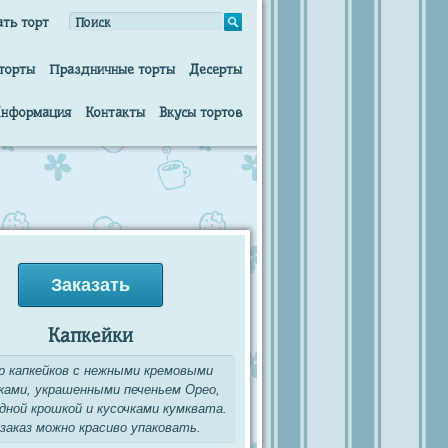
ать торт
торты
Праздничные торты
Десерты
нформация
Контакты
Вкусы тортов
Заказать
Капкейки
р капкейков с нежными кремовыми
ками, украшенными печеньем Орео,
дной крошкой и кусочками кумквата.
заказ можно красиво упаковать.