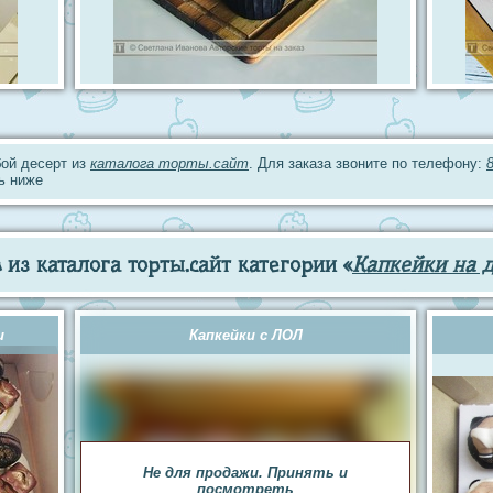
ой десерт из
каталога торты.сайт
. Для заказа звоните по телефону:
ь ниже
из каталога торты.сайт категории «
Капкейки на 
и
Капкейки с ЛОЛ
Не для продажи. Принять и
посмотреть