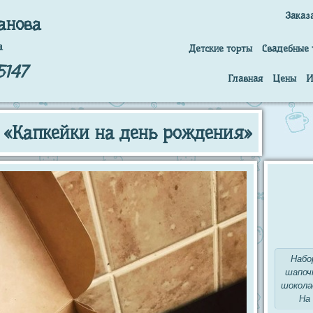
Заказ
анова
а
Детские торты
Свадебные 
5147
Главная
Цены
И
 «Капкейки на день рождения»
Набо
шапоч
шокола
На 