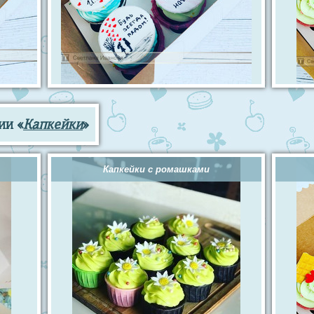
ии «
Капкейки
»
Капкейки с ромашками