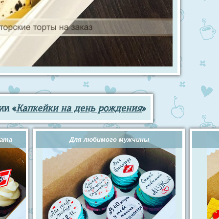
ии «
Капкейки на день рождения
»
ната
Для любимого мужчины