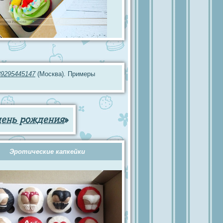
89295445147
(Москва). Примеры
день рождения
»
Эротические капкейки