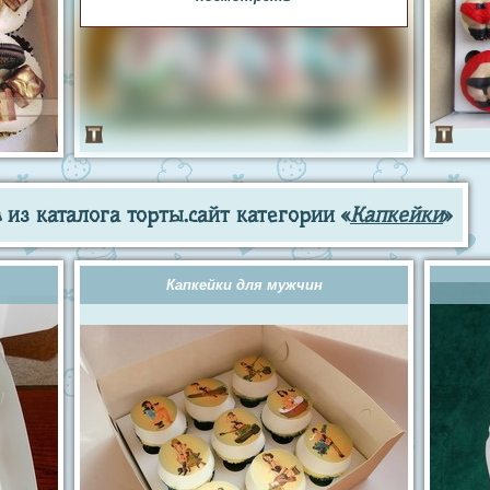
из каталога торты.сайт категории «
Капкейки
»
Капкейки для мужчин