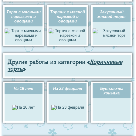
Торт с мясными
Тортик с мясной
Закусочный
нарезками и
нарезкой и
мясной торт
овощами
овощами
Другие работы из категории «
Коричневые
торты
»
На 16 лет
На 23 февраля
Бутылочка
коньяка